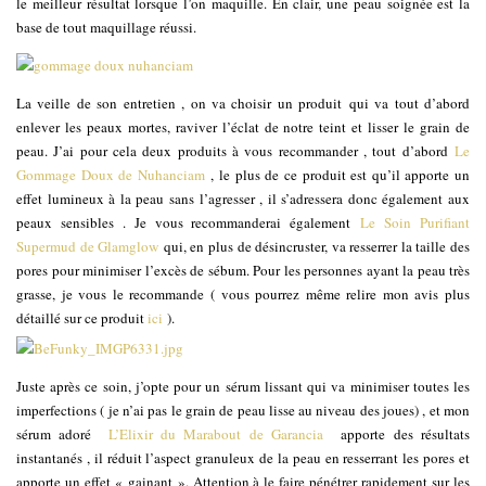
le meilleur résultat lorsque l’on maquille. En clair, une peau soignée est la
base de tout maquillage réussi.
La veille de son entretien , on va choisir un produit qui va tout d’abord
enlever les peaux mortes, raviver l’éclat de notre teint et lisser le grain de
peau. J’ai pour cela deux produits à vous recommander , tout d’abord
Le
Gommage Doux de Nuhanciam
, le plus de ce produit est qu’il apporte un
effet lumineux à la peau sans l’agresser , il s’adressera donc également aux
peaux sensibles . Je vous recommanderai également
Le Soin Purifiant
Supermud de Glamglow
qui, en plus de désincruster, va resserrer la taille des
pores pour minimiser l’excès de sébum. Pour les personnes ayant la peau très
grasse, je vous le recommande ( vous pourrez même relire mon avis plus
détaillé sur ce produit
ici
).
Juste après ce soin, j’opte pour un sérum lissant qui va minimiser toutes les
imperfections ( je n’ai pas le grain de peau lisse au niveau des joues) , et mon
sérum adoré
L’Elixir du Marabout de Garancia
apporte des résultats
instantanés , il réduit l’aspect granuleux de la peau en resserrant les pores et
apporte un effet « gainant ». Attention à le faire pénétrer rapidement sur les