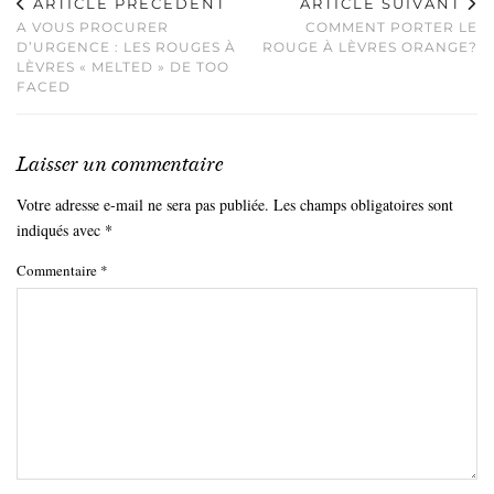
ARTICLE PRÉCÉDENT
ARTICLE SUIVANT
A VOUS PROCURER
COMMENT PORTER LE
D’URGENCE : LES ROUGES À
ROUGE À LÈVRES ORANGE?
LÈVRES « MELTED » DE TOO
FACED
Laisser un commentaire
Votre adresse e-mail ne sera pas publiée.
Les champs obligatoires sont
indiqués avec
*
Commentaire
*