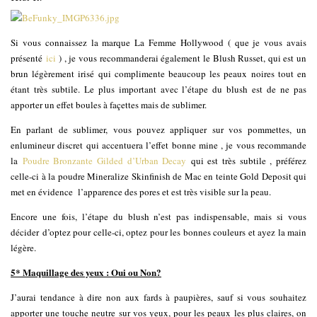
Si vous connaissez la marque La Femme Hollywood ( que je vous avais
présenté
ici
) , je vous recommanderai également le Blush Russet, qui est un
brun légèrement irisé qui complimente beaucoup les peaux noires tout en
étant très subtile. Le plus important avec l’étape du blush est de ne pas
apporter un effet boules à façettes mais de sublimer.
En parlant de sublimer, vous pouvez appliquer sur vos pommettes, un
enlumineur discret qui accentuera l’effet bonne mine , je vous recommande
la
Poudre Bronzante Gilded d’Urban Decay
qui est très subtile , préférez
celle-ci à la poudre Mineralize Skinfinish de Mac en teinte Gold Deposit qui
met en évidence l’apparence des pores et est très visible sur la peau.
Encore une fois, l’étape du blush n’est pas indispensable, mais si vous
décider d’optez pour celle-ci, optez pour les bonnes couleurs et ayez la main
légère.
5* Maquillage des yeux : Oui ou Non?
J’aurai tendance à dire non aux fards à paupières, sauf si vous souhaitez
apporter une touche neutre sur vos yeux, pour les peaux les plus claires, on