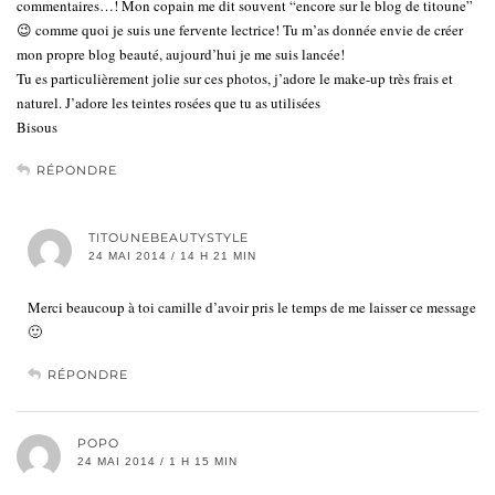
commentaires…! Mon copain me dit souvent “encore sur le blog de titoune”
😉 comme quoi je suis une fervente lectrice! Tu m’as donnée envie de créer
mon propre blog beauté, aujourd’hui je me suis lancée!
Tu es particulièrement jolie sur ces photos, j’adore le make-up très frais et
naturel. J’adore les teintes rosées que tu as utilisées
Bisous
RÉPONDRE
TITOUNEBEAUTYSTYLE
24 MAI 2014 / 14 H 21 MIN
Merci beaucoup à toi camille d’avoir pris le temps de me laisser ce message
🙂
RÉPONDRE
POPO
24 MAI 2014 / 1 H 15 MIN