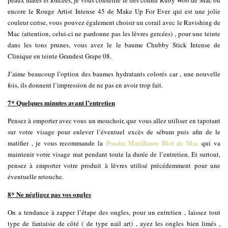
peaux mates et foncées, je vous conseille le très connu Ruby Woo de Mac ou
encore le Rouge Artist Intense 45 de Make Up For Ever qui est une jolie
couleur cerise, vous pouvez également choisir un corail avec le Ravishing de
Mac (attention, celui-ci ne pardonne pas les lèvres gercées) , pour une teinte
dans les tons prunes, vous avez le le baume Chubby Stick Intense de
Clinique en teinte Grandest Grape 08.
J’aime beaucoup l’option des baumes hydratants colorés car , une nouvelle
fois, ils donnent l’impression de ne pas en avoir trop fait.
7* Quelques minutes avant l’entretien
Pensez à emporter avec vous un mouchoir, que vous allez utiliser en tapotant
sur votre visage pour enlever l’éventuel excès de sébum puis afin de le
matifier , je vous recommande la
Poudre Matiffiante Blot de Mac
qui va
maintenir votre visage mat pendant toute la durée de l’entretien. Et surtout,
pensez à emporter votre produit à lèvres utilisé précédemment pour une
éventuelle retouche.
8* Ne négligez pas vos ongles
On a tendance à zapper l’étape des ongles, pour un entretien , laissez tout
type de fantaisie de côté ( de type nail art) , ayez les ongles bien limés ,