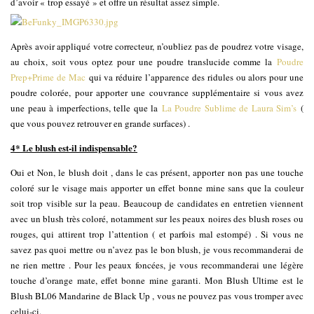
d’avoir « trop essayé » et offre un résultat assez simple.
Après avoir appliqué votre correcteur, n’oubliez pas de poudrez votre visage,
au choix, soit vous optez pour une poudre translucide comme la
Poudre
Prep+Prime de Mac
qui va réduire l’apparence des ridules ou alors pour une
poudre colorée, pour apporter une couvrance supplémentaire si vous avez
une peau à imperfections, telle que la
La Poudre Sublime de Laura Sim’s
(
que vous pouvez retrouver en grande surfaces) .
4* Le blush est-il indispensable?
Oui et Non, le blush doit , dans le cas présent, apporter non pas une touche
coloré sur le visage mais apporter un effet bonne mine sans que la couleur
soit trop visible sur la peau. Beaucoup de candidates en entretien viennent
avec un blush très coloré, notamment sur les peaux noires des blush roses ou
rouges, qui attirent trop l’attention ( et parfois mal estompé) . Si vous ne
savez pas quoi mettre ou n’avez pas le bon blush, je vous recommanderai de
ne rien mettre . Pour les peaux foncées, je vous recommanderai une légère
touche d’orange mate, effet bonne mine garanti. Mon Blush Ultime est le
Blush BL06 Mandarine de Black Up , vous ne pouvez pas vous tromper avec
celui-ci.