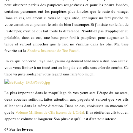
peut observer parfois des paupières rouges/roses et pour les peaux foncées,
certaines personnes ont les paupières plus foncées que le reste du visage.
Dans ce cas, seulement si vous le jugez utile, appliquez un fard proche de
votre carnation en prenant le soin de bien l’estomper. Et j’insiste sur le fait de
l’estomper, c’est ce qui fait toute la différence. N’oubliez pas d’appliquer au
préalable, dans ce cas, une base pour fard à paupières pour augmenter la
tenue et surtout empêcher que le fard ne s’infiltre dans les plis. Ma base
favorite est la
Shadow Insurance de Too Faced
.
En ce qui concerne l’eyeliner, j’aurai également tendance à dire non sauf si
vous vous limitez à un tracé tout au long de vos cils sans créer de courbe. Ce
tracé va juste souligner votre regard sans faire too much.
Le plus important dans le maquillage de vos yeux sera l’étape du mascara,
deux couches suffiront, faites attention aux paquets et surtout que vos cils
aillent tous dans la même direction. Dans ce cas, choisissez un mascara tel
que le
Volume Millions de Cils Excess de L’Oréal
, il va étoffer les cils tout en
apportant volume et longueur. Son plus est qu’il est d’un noir intense.
6* Sur les lèvres: