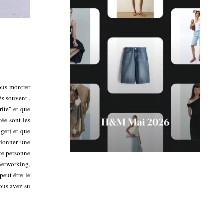
vous montrer
ès souvent ,
rite" et que
tée sont les
ager) et que
 donner une
tte personne
 networking,
peut être le
ous avez su