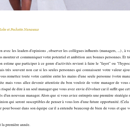
Robe et Pochette Nanawax
n avec les leaders d'opinions , observer les collègues influents (managers, ...) , à 
 vous montrer et communiquer votre potentiel et ambition aux bonnes personnes. Et tr
estime que participer à ce genre d'activités revient à faire le "fayot" ou "l'hypoc
 mais très souvent non car si les seules personnes qui connaissent votre valeur ajou
vous remettez toute votre carrière entre les mains d'une seule personne (votre man
oite mais vous allez devenir attentiste du bon vouloir de votre manager de vous
rès risqué de dire à un seul manager que vous avez envie d'évoluer car il suffit que ce
rès d'un nouveau manager. Alors que si vous aviez entrepris une première stratégie
pinion qui seront susceptibles de penser à vous lors d'une future opportunité. (Cela 
r pour bosser dans son équipe car il a entendu beaucoup de bien de vous et que v
t la première année.