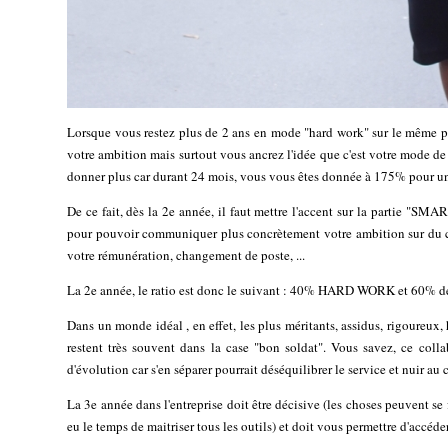
Lorsque vous restez plus de 2 ans en mode "hard work" sur le même po
votre ambition mais surtout vous ancrez l'idée que c'est votre mode d
donner plus car durant 24 mois, vous vous êtes donnée à 175% pour une
De ce fait, dès la 2e année, il faut mettre l'accent sur la partie "
pour pouvoir communiquer plus concrètement votre ambition sur du c
votre rémunération, changement de poste, ...
La 2e année, le ratio est donc le suivant : 40% HARD WORK et 60
Dans un monde idéal , en effet, les plus méritants, assidus, rigoureux,
restent très souvent dans la case "bon soldat". Vous savez, ce coll
d'évolution car s'en séparer pourrait déséquilibrer le service et nuir au
La 3e année dans l'entreprise doit être décisive (les choses peuvent se 
eu le temps de maitriser tous les outils) et doit vous permettre d'accé