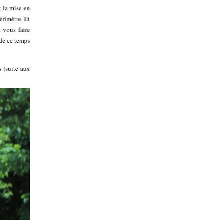
t la mise en
érimètre. Et
 vous faire
 de ce temps
s (suite aux