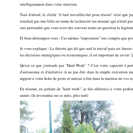
intelligemment dans votre structure.
Tout d'abord, le cliché "il faut travailler dur pour réussir" n'est que
touchait pas une bille en terme de technicité (en résumé, qui n'était pas
suis persuadée que vous avez très souvent remis en question la légiti
Et bien détrompez-vous ; Ces mêmes "imposteurs" ont compris que pour r
Je vous explique : La théorie qui dit que seul le travail paie est fauss
les décisions stratégiques ou économiques, il est important de savoir "
Qu'est ce que j'entends par "Hard Work" ? C'est votre capacité à perfo
d'autonomie et d'initiative (à ne pas être dans la simple exécution ma
rapport à votre fiche de poste et surtout à être dans la maitrise de vos ou
En résumé, en parlant de "hard work", je fais référence à votre perfo
année. (Je reviendrai sur ce ratio, plus tard)