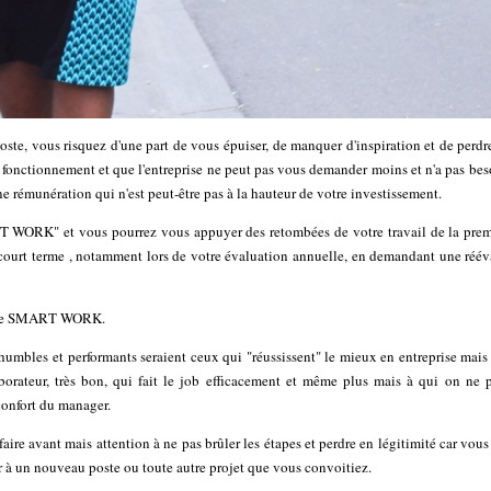
ste, vous risquez d'une part de vous épuiser, de manquer d'inspiration et de perd
e fonctionnement et que l'entreprise ne peut pas vous demander moins et n'a pas be
 rémunération qui n'est peut-être pas à la hauteur de votre investissement.
SMART WORK" et vous pourrez vous appuyer des retombées de votre travail de la pre
ourt terme , notamment lors de votre évaluation annuelle, en demandant une réév
% de SMART WORK.
 humbles et performants seraient ceux qui "réussissent" le mieux en entreprise mais
aborateur, très bon, qui fait le job efficacement et même plus mais à qui on ne 
 confort du manager.
faire avant mais attention à ne pas brûler les étapes et perdre en légitimité car vous
der à un nouveau poste ou toute autre projet que vous convoitiez.