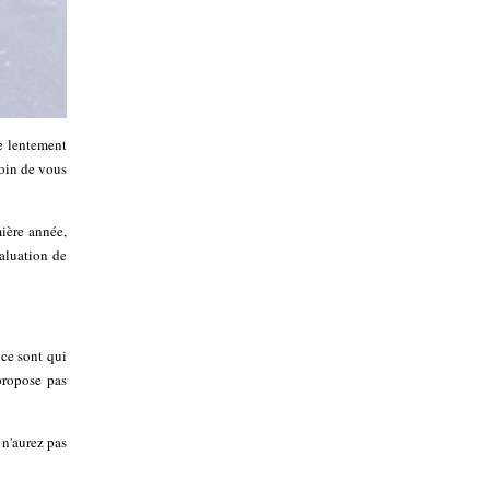
re lentement
soin de vous
mière année,
aluation de
 ce sont qui
propose pas
 n'aurez pas