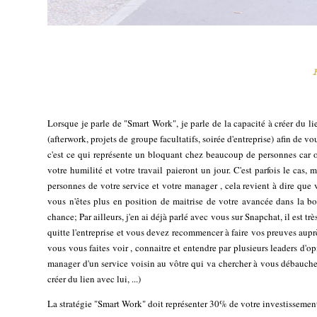
Lorsque je parle de "Smart Work", je parle de la capacité à créer du lie
(afterwork, projets de groupe facultatifs, soirée d'entreprise) afin de
c'est ce qui représente un bloquant chez beaucoup de personnes car on 
votre humilité et votre travail paieront un jour. C'est parfois le cas,
personnes de votre service et votre manager , cela revient à dire que 
vous n'êtes plus en position de maitrise de votre avancée dans la b
chance; Par ailleurs, j'en ai déjà parlé avec vous sur Snapchat, il est t
quitte l'entreprise et vous devez recommencer à faire vos preuves aup
vous vous faites voir , connaitre et entendre par plusieurs leaders d'o
manager d'un service voisin au vôtre qui va chercher à vous débauche
créer du lien avec lui, ...)
La stratégie "Smart Work" doit représenter 30% de votre investissemen