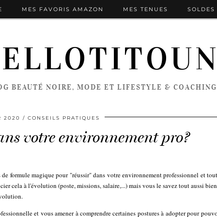
E
MES FAVORIS AMAZON
MES TENUES
SOLDES 
ELLOTITOU
OG BEAUTÉ NOIRE, MODE ET LIFESTYLE & COACHING
R 2020
CONSEILS PRATIQUES
ns votre environnement pro?
 pas de formule magique pour "réussir" dans votre environnement professionnel et to
cier cela à l'évolution (poste, missions, salaire,...) mais vous le savez tout aussi bien
évolution.
professionnelle et vous amener à comprendre certaines postures à adopter pour pouv