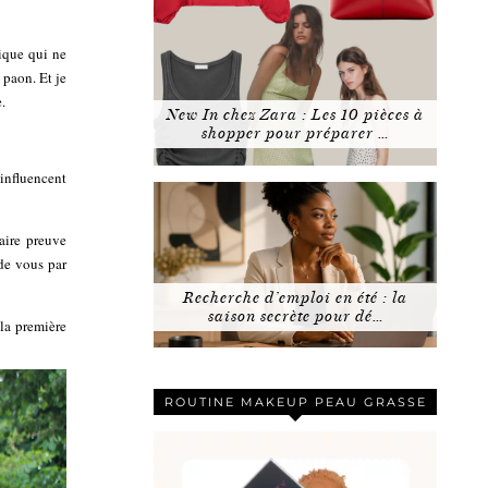
hique qui ne
 paon. Et je
.
New In chez Zara : Les 10 pièces à
shopper pour préparer …
 influencent
faire preuve
 de vous par
Recherche d’emploi en été : la
saison secrète pour dé…
 la première
ROUTINE MAKEUP PEAU GRASSE