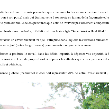
 partiellement vrai ; Je suis persuadée que vous avec toutes eu un supérieur hierarc
 bon à son poste) mais qui était parvenu à son poste en faisant de la flagornerie et le
mité professionnelle de ces personnes que vous ne trouviez pas forcément compétente
éussir dans une boîte, il fallait maitriser la stratégie "Smart Work + Hard Work" .
e car dans un environnement tel que l'entreprise dans laquelle les relations humaines
jouer le jeu" (notez les guillemets) pour pouvoir naviguer efficacement.
rmer, à produire le travail dans les délais impartis, à dépasser vos objectifs, à 
is aussi être force de proposition), à dépasser les attentes que vos supérieurs ont
tils et périmètre.
rmance globale (technicité) et ceci doit représenter 70% de votre investissement ,