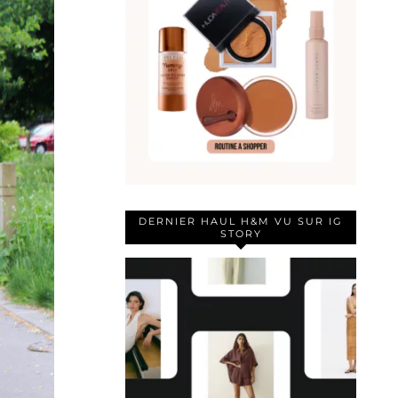
DERNIER HAUL H&M VU SUR IG
STORY