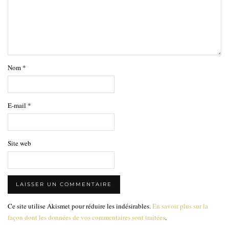
Nom
*
E-mail
*
Site web
Ce site utilise Akismet pour réduire les indésirables.
En savoir plus sur la
façon dont les données de vos commentaires sont traitées
.