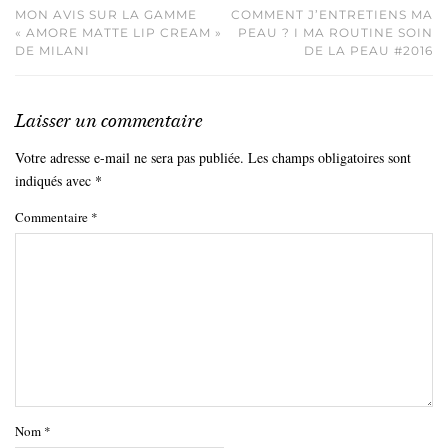
MON AVIS SUR LA GAMME
COMMENT J’ENTRETIENS MA
« AMORE MATTE LIP CREAM »
PEAU ? I MA ROUTINE SOIN
DE MILANI
DE LA PEAU #2016
Laisser un commentaire
Votre adresse e-mail ne sera pas publiée.
Les champs obligatoires sont
indiqués avec
*
Commentaire
*
Nom
*