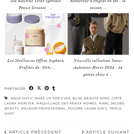
Ma Routine Teint Spéciale
Recherche d’emploi en été : la
Peaux Grasses : …
saison …
Les Meilleures Offres Sephora
Nouvelle collection Soeur
: Profitez de -25% …
Automne-Hiver 2025 : 15
pièces chics à …
PARTAGER:
AQUA MATIC MAKE UP FOR EVER
,
BLOG BEAUTÉ AFRO
,
CIATÉ
,
LAURA MERCIER
,
MAQUILLAGE DES PEAUX NOIRES
,
MARC JACOBS
BEAUTY
,
MELKIOR PROFESSIONAL
,
POUDRE LAURA SIM'S
,
TRIPLE
SHOT
ARTICLE PRÉCÉDENT
ARTICLE SUIVANT