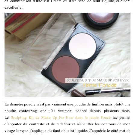
en combinaison d’une BB Cream ou d’un fond de teint liquide, elle sera
excellente!
La dernière poudre n’est pas vraiment une poudre de finition mais plutôt une
poudre contouring que j’ai vraiment adopté depuis plusieurs mois.
Le
Sculpting Kit de Make Up For Ever dans la teinte Foncé
me permet
d’apporter du contraste et de redéfinir et réchauffer les contours de mon
visage lorsque j’applique du fond de teint liquide. J’apprécie le côté mat de