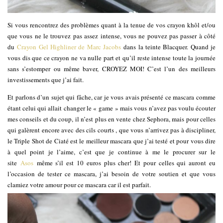
Si vous rencontrez des problèmes quant à la tenue de vos crayon khôl et/ou
que vous ne le trouvez pas assez intense, vous ne pouvez pas passer à côté
du
Crayon Gel Highliner de Marc Jacobs
dans la teinte Blacquer. Quand je
vous dis que ce crayon ne va nulle part et qu’il reste intense toute la journée
sans s’estomper ou même baver, CROYEZ MOI! C’est l’un des meilleurs
investissements que j’ai fait.
Et parlons d’un sujet qui fâche, car je vous avais présenté ce mascara comme
étant celui qui allait changer le « game » mais vous n’avez pas voulu écouter
mes conseils et du coup, il n’est plus en vente chez Sephora, mais pour celles
qui galèrent encore avec des cils courts , que vous n’arrivez pas à discipliner,
le Triple Shot de Ciaté est le meilleur mascara que j’ai testé et pour vous dire
à quel point je l’aime, c’est que je continue à me le procurer sur le
site
Asos
même s’il est 10 euros plus cher! Et pour celles qui auront eu
l’occasion de tester ce mascara, j’ai besoin de votre soutien et que vous
clamiez votre amour pour ce mascara car il est parfait.