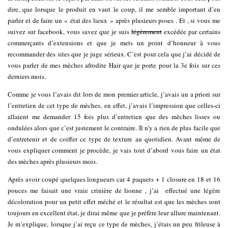
dire, que lorsque le produit en vaut le coup, il me semble important d’en
parler et de faire un « état des lieux » après plusieurs poses . Et , si vous me
suivez sur facebook, vous savez que je suis
légèrement
excédée par certains
commerçants d’extensions et que je mets un point d’honneur à vous
recommander des sites que je juge sérieux. C’est pour cela que j’ai décidé de
vous parler de mes mèches afrodite Hair que je porte pour la 3e fois sur ces
derniers mois.
Comme je vous l’avais dit lors de mon premier article, j’avais un a priori sur
l’entretien de cet type de mèches, en effet, j’avais l’impression que celles-ci
allaient me demander 15 fois plus d’entretien que des mèches lisses ou
ondulées alors que c’est justement le contraire. Il n’y a rien de plus facile que
d’entretenir et de coiffer ce type de texture au quotidien. Avant même de
vous expliquer comment je procède, je vais tout d’abord vous faire un état
des mèches après plusieurs mois.
Après avoir coupé quelques longueurs car 4 paquets + 1 closure en 18 et 16
pouces me faisait une vraie crinière de lionne , j’ai effectué une légère
décoloration pour un petit effet méché et le résultat est que les mèches sont
toujours en excellent état, je dirai même que je préfère leur allure maintenant.
Je m’explique, lorsque j’ai reçu ce type de mèches, j’étais un peu frileuse à