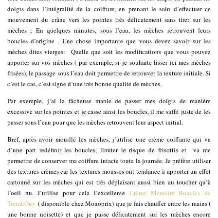
doigts dans l’intégralité de la coiffure, en prenant le soin d’effectuer ce
mouvement du crâne vers les pointes très délicatement sans tirer sur les
mèches ; En quelques minutes, sous l’eau, les mèches retrouvent leurs
boucles d’origine . Une chose importante que vous devez savoir sur les
mèches dites vierges: Quelle que soit les modifications que vous pouvez
apporter sur vos mèches ( par exemple, si je souhaite lisser ici mes mèches
frisées), le passage sous l’eau doit permettre de retrouver la texture initiale. Si
c’est le cas, c’est signe d’une très bonne qualité de mèches.
Par exemple, j’ai la fâcheuse manie de passer mes doigts de manière
excessive sur les pointes et je casse ainsi les boucles, il me suffit juste de les
passer sous l’eau pour que les mèches retrouvent leur aspect initial.
Bref, après avoir mouillé les mèches, j’utilise une crème coiffante qui va
d’une part redéfinir les boucles, limiter le risque de frisottis et va me
permettre de conserver ma coiffure intacte toute la journée. Je préfère utiliser
des textures crèmes car les textures mousses ont tendance à apporter un effet
cartonné sur les mèches qui est très déplaisant aussi bien au toucher qu’à
l’oeil nu. J’utilise pour cela l’excellente
Crème Mémoire Boucles de
Toni&Guy
( disponible chez Monoprix) que je fais chauffer entre les mains (
une bonne noisette) et que je passe délicatement sur les mèches encore