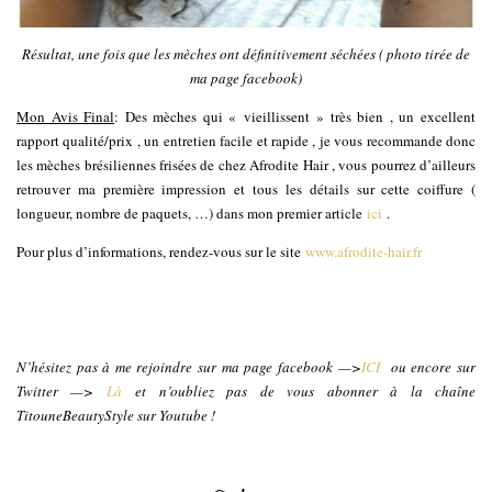
Résultat, une fois que les mèches ont définitivement séchées ( photo tirée de
ma page facebook)
Mon Avis Final
: Des mèches qui « vieillissent » très bien , un excellent
rapport qualité/prix , un entretien facile et rapide , je vous recommande donc
les mèches brésiliennes frisées de chez Afrodite Hair , vous pourrez d’ailleurs
retrouver ma première impression et tous les détails sur cette coiffure (
longueur, nombre de paquets, …) dans mon premier article
ici
.
Pour plus d’informations, rendez-vous sur le site
www.afrodite-hair.fr
N’hésitez pas à me rejoindre sur ma page facebook —>
ICI
ou encore sur
Twitter —>
Là
et n’oubliez pas de vous abonner à la chaîne
TitouneBeautyStyle sur Youtube !