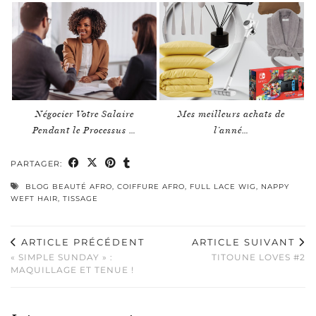
Négocier Votre Salaire
Mes meilleurs achats de
Pendant le Processus …
l’anné…
PARTAGER:
BLOG BEAUTÉ AFRO
,
COIFFURE AFRO
,
FULL LACE WIG
,
NAPPY
WEFT HAIR
,
TISSAGE
ARTICLE PRÉCÉDENT
ARTICLE SUIVANT
« SIMPLE SUNDAY » :
TITOUNE LOVES #2
MAQUILLAGE ET TENUE !