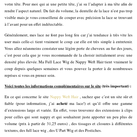
votre tête. Pour moi qui ai une petite tête, j’ai su l’adapter à ma tête afin de
rendre l’aspect naturel. Du fait du volume, la dentelle de la lace n’est pas trop
visible mais je vous conseillerai de couper avec précision la lace se trouvant
à l’avant pour un effet indétectable.
Généralement, mes lace ne font pas long feu car j’ai tendance à très vite les
user mais celle-ci tient vraiment le coup car elle est très simple à entretenir.
Vous allez néanmoins constater une légère perte de cheveux au fur des jours,
c’est pour cela que je vous recommande de la choisir initialement avec une
densité plus élevée. Ma Full Lace Wig de Nappy Weft Hair tient vraiment le
coup depuis quelques semaines et vous pouvez la porter à de nombreuses
reprises si vous en prenez soin.
Voici toutes les informations complémentaires sur le site
(très important) :
En ce qui concerne le site
Nappy Weft Hair
, sachez que c’est un site sûr et
acheté
fiable (pour information, j’ai
ma lace!) et qu’il offre une gamme
d’extensions large et variée. En effet, vous trouverez des extensions à clips
pour celles qui sont nappy et qui souhaitent juste apporter un peu plus de
volume (prix à partir de 31,25 euros) , des tissages et closures à différentes
textures, des full lace wig , des U Part Wig et des Postiches.