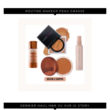
ROUTINE MAKEUP PEAU GRASSE
DERNIER HAUL H&M VU SUR IG STORY