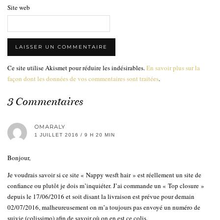
Site web
Ce site utilise Akismet pour réduire les indésirables.
En savoir plus sur la
façon dont les données de vos commentaires sont traitées
.
3 Commentaires
OMARALY
1 JUILLET 2016 / 9 H 20 MIN
Bonjour,
Je voudrais savoir si ce site « Nappy wesft hair » est réellement un site de
confiance ou plutôt je dois m’inquiéter. J’ai commande un « Top closure »
depuis le 17/06/2016 et soit disant la livraison est prévue pour demain
02/07/2016, malheureusement on m’a toujours pas envoyé un numéro de
suivie (colissimo) afin de savoir où on en est ce colis.