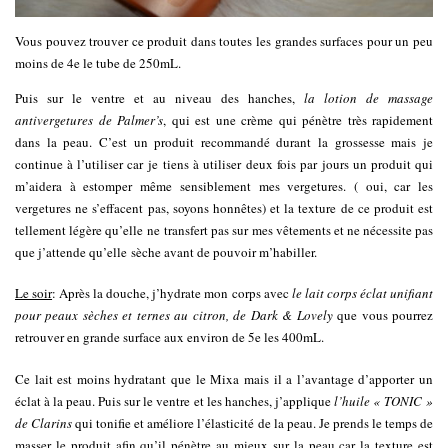
Vous pouvez trouver ce produit dans toutes les grandes surfaces pour un peu
moins de 4e le tube de 250mL.
Puis sur le ventre et au niveau des hanches,
la lotion de massage
antivergetures de Palmer’s
, qui est une crème qui pénètre très rapidement
dans la peau. C’est un produit recommandé durant la grossesse mais je
continue à l’utiliser car je tiens à utiliser deux fois par jours un produit qui
m’aidera à estomper même sensiblement mes vergetures. ( oui, car les
vergetures ne s’effacent pas, soyons honnêtes) et la texture de ce produit est
tellement légère qu’elle ne transfert pas sur mes vêtements et ne nécessite pas
que j’attende qu’elle sèche avant de pouvoir m’habiller.
Le soir
: Après la douche, j’hydrate mon corps avec
le lait corps éclat unifiant
pour peaux sèches et ternes au citron, de Dark & Lovely
que vous pourrez
retrouver en grande surface aux environ de 5e les 400mL.
Ce lait est moins hydratant que le Mixa mais il a l’avantage d’apporter un
éclat à la peau. Puis sur le ventre et les hanches, j’applique
l’huile « TONIC »
de Clarins
qui tonifie et améliore l’élasticité de la peau. Je prends le temps de
masser le produit afin qu’il pénètre au mieux sur la peau car la texture est