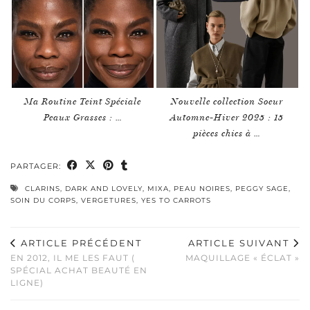
Ma Routine Teint Spéciale
Nouvelle collection Soeur
Peaux Grasses : …
Automne-Hiver 2025 : 15
pièces chics à …
PARTAGER:
CLARINS
,
DARK AND LOVELY
,
MIXA
,
PEAU NOIRES
,
PEGGY SAGE
,
SOIN DU CORPS
,
VERGETURES
,
YES TO CARROTS
ARTICLE PRÉCÉDENT
ARTICLE SUIVANT
EN 2012, IL ME LES FAUT (
MAQUILLAGE « ÉCLAT »
SPÉCIAL ACHAT BEAUTÉ EN
LIGNE)