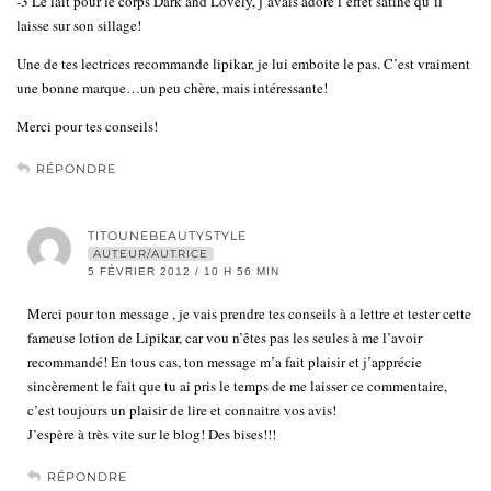
-3 Le lait pour le corps Dark and Lovely, j’avais adoré l’effet satiné qu’il
laisse sur son sillage!
Une de tes lectrices recommande lipikar, je lui emboite le pas. C’est vraiment
une bonne marque…un peu chère, mais intéressante!
Merci pour tes conseils!
RÉPONDRE
TITOUNEBEAUTYSTYLE
AUTEUR/AUTRICE
5 FÉVRIER 2012 / 10 H 56 MIN
Merci pour ton message , je vais prendre tes conseils à a lettre et tester cette
fameuse lotion de Lipikar, car vou n’êtes pas les seules à me l’avoir
recommandé! En tous cas, ton message m’a fait plaisir et j’apprécie
sincèrement le fait que tu ai pris le temps de me laisser ce commentaire,
c’est toujours un plaisir de lire et connaitre vos avis!
J’espère à très vite sur le blog! Des bises!!!
RÉPONDRE