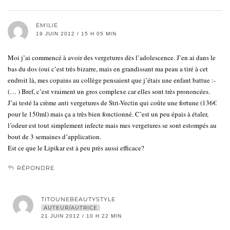
EMILIE
19 JUIN 2012 / 15 H 05 MIN
Moi j’ai commencé à avoir des vergetures dès l’adolescence. J’en ai dans le
bas du dos (oui c’est très bizarre, mais en grandissant ma peau a tiré à cet
endroit là, mes copains au collège pensaient que j’étais une enfant battue :-
(… ) Bref, c’est vraiment un gros complexe car elles sont très prononcées.
J’ai testé la crème anti vergetures de Stri-Vectin qui coûte une fortune (136€
pour le 150ml) mais ça a très bien fonctionné. C’est un peu épais à étaler,
l’odeur est tout simplement infecte mais mes vergetures se sont estompés au
bout de 3 semaines d’application.
Est ce que le Lipikar est à peu près aussi efficace?
RÉPONDRE
TITOUNEBEAUTYSTYLE
AUTEUR/AUTRICE
21 JUIN 2012 / 10 H 22 MIN