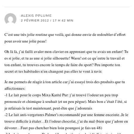
ALEXIS PPLUME
2 FÉVRIER 2012 / 17 H 42 MIN
C’est une très jolie routine que voilà, qui donne envie de redoubler d’effort
pour avoir une jolie peau!
Oh là là, j’ai failli avaler mon clavier en apprenant que tu avais un enfant! Tu
es si jolie, et tu as une si jolie silhouette! Waou! est ce qu’entre le travail et
ton enfant, tu trouves encore le temps de faire du sport? Peu importe ton
secret et tes habitudes n’en changent pas elles te vont à ravir.
Je me permets de réagir à ton article car j’ai essayé trois des produits que tu
affectionnes:
-1 Le lait pour le corps Mixa Karité Pur: j’ai trouvé l’odeur un peu trop
prononcée et chimique à souhait (et un peu pègue). Mais bon c’était l’été, si
je refaisais le test maintenant, peut-être que j’adorerais
-2 Le lait anti-vergetures Palmer’s recommandé par une femme enceinte..Je le
trouve difficile à étaler…Et l’odeur chocolat, j’ai du mal (bien que j’adore en
dévorer…Faut pas chercher bien loin pourquoi je fais un 48)