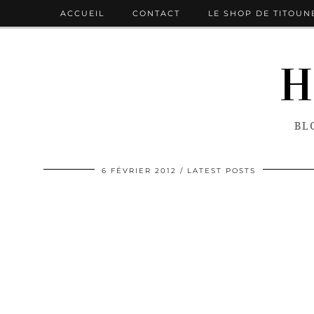
ACCUEIL
CONTACT
LE SHOP DE TITOUN
H
BL
6 FÉVRIER 2012
LATEST POSTS