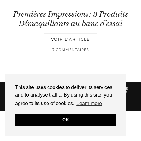
Premières Impressions: 3 Produits
Démaquillants au banc d’essai
VOIR L’ARTICLE
7 COMMENTAIRES
This site uses cookies to deliver its services
© 2026
HELLOTITOUNE
CONTACT
POLITIQUE DE
CONFIDENTIALITÉ
VUE DANS LA PRESSE
LIENS
and to analyse traffic. By using this site, you
AFFILIES
agree to its use of cookies.
Learn more
WEBSITE DESIGN BY
pipdig
OK