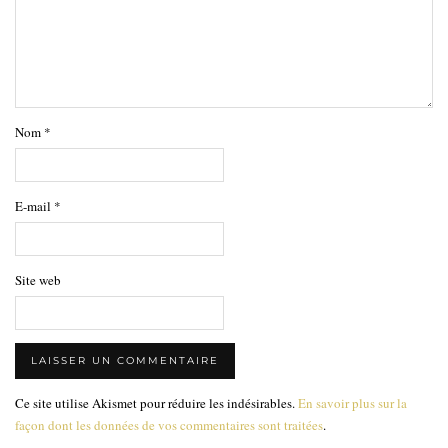
Nom
*
E-mail
*
Site web
Ce site utilise Akismet pour réduire les indésirables.
En savoir plus sur la
façon dont les données de vos commentaires sont traitées
.