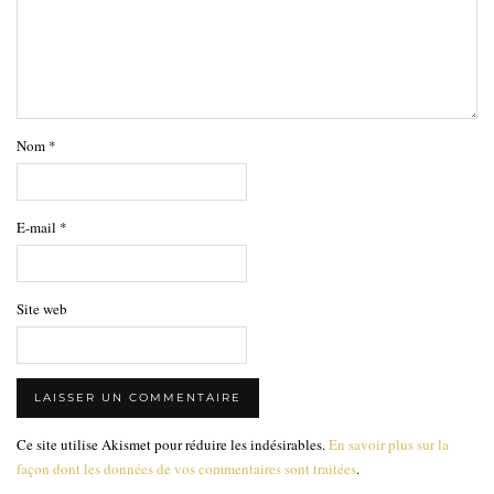
Nom
*
E-mail
*
Site web
Ce site utilise Akismet pour réduire les indésirables.
En savoir plus sur la
façon dont les données de vos commentaires sont traitées
.