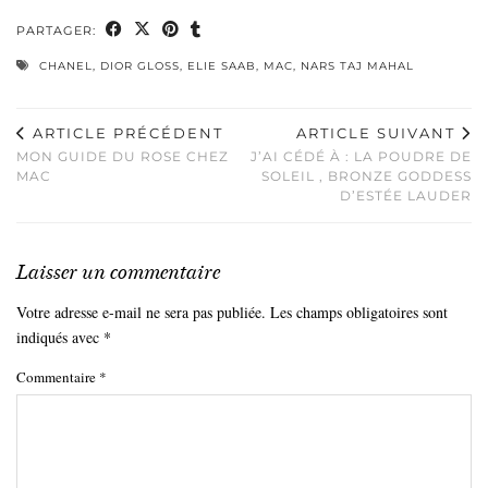
PARTAGER:
CHANEL
,
DIOR GLOSS
,
ELIE SAAB
,
MAC
,
NARS TAJ MAHAL
ARTICLE PRÉCÉDENT
ARTICLE SUIVANT
MON GUIDE DU ROSE CHEZ
J’AI CÉDÉ À : LA POUDRE DE
MAC
SOLEIL , BRONZE GODDESS
D’ESTÉE LAUDER
Laisser un commentaire
Votre adresse e-mail ne sera pas publiée.
Les champs obligatoires sont
indiqués avec
*
Commentaire
*