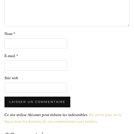
Nom
*
E-mail
*
Site web
Ce site utilise Akismet pour réduire les indésirables.
En savoir plus sur la
façon dont les données de vos commentaires sont traitées
.