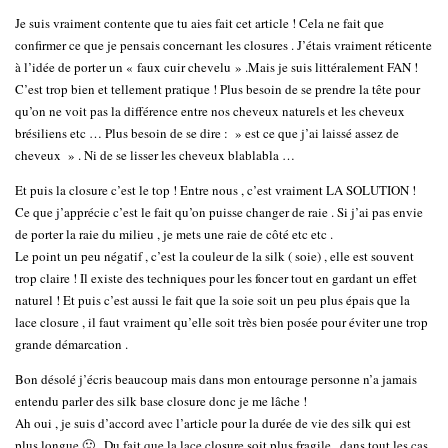
Je suis vraiment contente que tu aies fait cet article ! Cela ne fait que
confirmer ce que je pensais concernant les closures . J’étais vraiment réticente
à l’idée de porter un « faux cuir chevelu » .Mais je suis littéralement FAN !
C’est trop bien et tellement pratique ! Plus besoin de se prendre la tête pour
qu’on ne voit pas la différence entre nos cheveux naturels et les cheveux
brésiliens etc … Plus besoin de se dire : » est ce que j’ai laissé assez de
cheveux » . Ni de se lisser les cheveux blablabla …
Et puis la closure c’est le top ! Entre nous , c’est vraiment LA SOLUTION !
Ce que j’apprécie c’est le fait qu’on puisse changer de raie . Si j’ai pas envie
de porter la raie du milieu , je mets une raie de côté etc etc .
Le point un peu négatif , c’est la couleur de la silk ( soie) , elle est souvent
trop claire ! Il existe des techniques pour les foncer tout en gardant un effet
naturel ! Et puis c’est aussi le fait que la soie soit un peu plus épais que la
lace closure , il faut vraiment qu’elle soit très bien posée pour éviter une trop
grande démarcation .
Bon désolé j’écris beaucoup mais dans mon entourage personne n’a jamais
entendu parler des silk base closure donc je me lâche !
Ah oui , je suis d’accord avec l’article pour la durée de vie des silk qui est
plus longue 🙂 . Du fait que la lace closure soit plus fragile , dans tout les cas