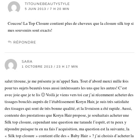
TITOUNEBEAUTYSTYLE
5 JUIN 2013 / 7 H 20 MIN
Coucou! La Top Closure contient plus de cheveux que la closure silk top si
mes souvenirs sont exacts!
RÉPONDRE
SARA
1 OCTOBRE 2013 / 23 H 17 MIN
salut titoune, je me présente je m’appel Sara. Tout d’abord merci mille fois
pour tes sujets beautés tous aussi intéressants les uns que les autres! C’est
avec joie que je te lis 🙂 Voilà je viens vers toi car j’ai récemment acheter des
tissages bouclés auprès de l’établissement Koryn Hair, je suis très satisfaite
des tissages qui sont de très bonne qualité, et la livraison a été rapide. Aussi,
contente des prestations que Koryn Hair propose, je souhaitais acheter une
Silk top closure, cependant une question me taraude l’esprit, et tu peux y
répondre puisque tu en na fais l’acquisition, ma question est la suivante, la
« Silk top closure » contient elle des « Baby Hair » ? j’ai choisis d’acheter la