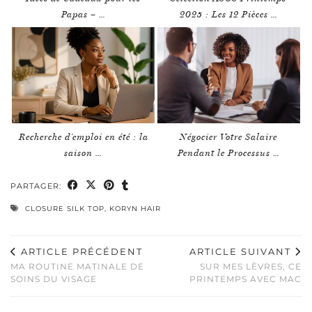
Papas – …
2025 : Les 12 Pièces …
Recherche d’emploi en été : la
Négocier Votre Salaire
saison …
Pendant le Processus …
PARTAGER:
CLOSURE SILK TOP
,
KORYN HAIR
ARTICLE PRÉCÉDENT
ARTICLE SUIVANT
MA ROUTINE MATINALE DE
SUR MES LÈVRES, CE
SOINS DU VISAGE
PRINTEMPS AVEC MAC