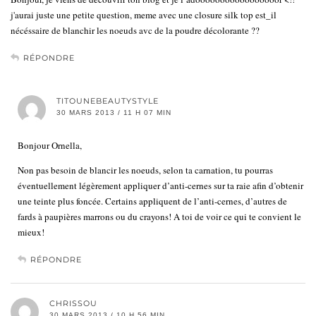
j'aurai juste une petite question, meme avec une closure silk top est_il
nécéssaire de blanchir les noeuds avc de la poudre décolorante ??
RÉPONDRE
TITOUNEBEAUTYSTYLE
30 MARS 2013 / 11 H 07 MIN
Bonjour Ornella,
Non pas besoin de blancir les noeuds, selon ta carnation, tu pourras
éventuellement légèrement appliquer d’anti-cernes sur ta raie afin d’obtenir
une teinte plus foncée. Certains appliquent de l’anti-cernes, d’autres de
fards à paupières marrons ou du crayons! A toi de voir ce qui te convient le
mieux!
RÉPONDRE
CHRISSOU
30 MARS 2013 / 10 H 56 MIN