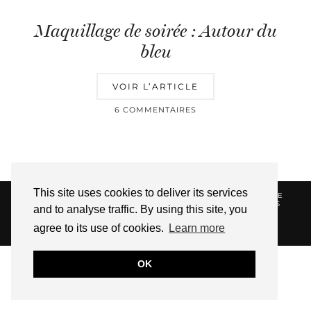
Maquillage de soirée : Autour du
bleu
VOIR L’ARTICLE
6 COMMENTAIRES
This site uses cookies to deliver its services
© 2026
HELLOTITOUNE
CONTACT
POLITIQUE DE
CONFIDENTIALITÉ
VUE DANS LA PRESSE
LIENS
and to analyse traffic. By using this site, you
AFFILIES
agree to its use of cookies.
Learn more
WEBSITE DESIGN BY
pipdig
OK