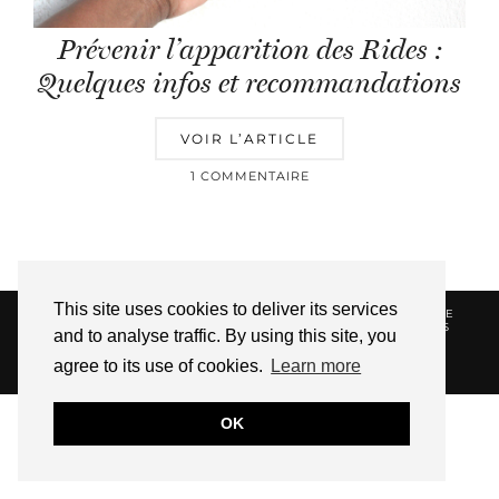
Prévenir l’apparition des Rides :
Quelques infos et recommandations
VOIR L’ARTICLE
1 COMMENTAIRE
This site uses cookies to deliver its services
© 2026
HELLOTITOUNE
CONTACT
POLITIQUE DE
CONFIDENTIALITÉ
VUE DANS LA PRESSE
LIENS
and to analyse traffic. By using this site, you
AFFILIES
agree to its use of cookies.
Learn more
WEBSITE DESIGN BY
pipdig
OK