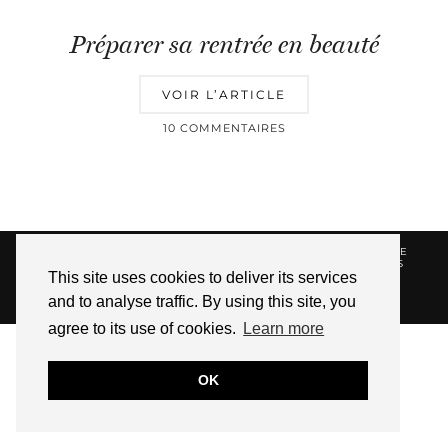
Préparer sa rentrée en beauté
VOIR L’ARTICLE
10 COMMENTAIRES
© 2026
HELLOTITOUNE
CONTACT
POLITIQUE DE
CONFIDENTIALITÉ
VUE DANS LA PRESSE
LIENS
This site uses cookies to deliver its services
AFFILIES
and to analyse traffic. By using this site, you
WEBSITE DESIGN BY
pipdig
agree to its use of cookies.
Learn more
OK