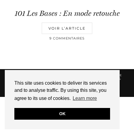
101 Les Bases : En mode retouche
VOIR L’ARTICLE
9 COMMENTAIRES
© 2026
HELLOTITOUNE
CONTACT
POLITIQUE DE
CONFIDENTIALITÉ
VUE DANS LA PRESSE
LIENS
This site uses cookies to deliver its services
AFFILIES
and to analyse traffic. By using this site, you
WEBSITE DESIGN BY
pipdig
agree to its use of cookies.
Learn more
OK