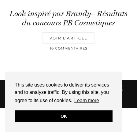
Look inspiré par Brandy+ Résultats
du concours PB Cosmetiques
VOIR L’ARTICLE
10 COMMENTAIRES
This site uses cookies to deliver its services
© 2026
HELLOTITOUNE
CONTACT
POLITIQUE DE
CONFIDENTIALITÉ
VUE DANS LA PRESSE
LIENS
and to analyse traffic. By using this site, you
AFFILIES
agree to its use of cookies.
Learn more
WEBSITE DESIGN BY
pipdig
OK