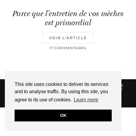
Parce que l’entretien de vos mèches
est primordial
VOIR L’ARTICLE
17 COMMENTAIRES
This site uses cookies to deliver its services
© 2026
HELLOTITOUNE
CONTACT
POLITIQUE DE
CONFIDENTIALITÉ
VUE DANS LA PRESSE
LIENS
and to analyse traffic. By using this site, you
AFFILIES
agree to its use of cookies.
Learn more
WEBSITE DESIGN BY
pipdig
OK