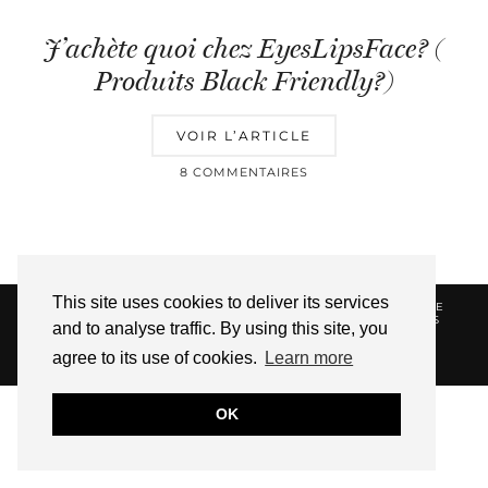
J’achète quoi chez EyesLipsFace? (
Produits Black Friendly?)
VOIR L’ARTICLE
8 COMMENTAIRES
This site uses cookies to deliver its services
© 2026
HELLOTITOUNE
CONTACT
POLITIQUE DE
CONFIDENTIALITÉ
VUE DANS LA PRESSE
LIENS
and to analyse traffic. By using this site, you
AFFILIES
agree to its use of cookies.
Learn more
WEBSITE DESIGN BY
pipdig
OK