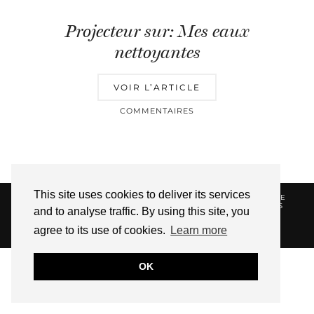
Projecteur sur: Mes eaux
nettoyantes
VOIR L’ARTICLE
COMMENTAIRES
This site uses cookies to deliver its services
© 2026
HELLOTITOUNE
CONTACT
POLITIQUE DE
CONFIDENTIALITÉ
VUE DANS LA PRESSE
LIENS
and to analyse traffic. By using this site, you
AFFILIES
agree to its use of cookies.
Learn more
WEBSITE DESIGN BY
pipdig
OK