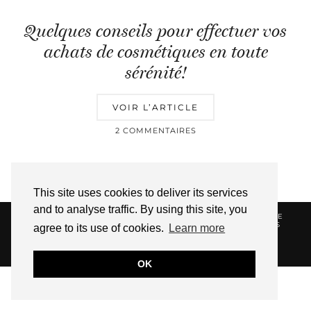
Quelques conseils pour effectuer vos
achats de cosmétiques en toute
sérénité!
VOIR L’ARTICLE
2 COMMENTAIRES
This site uses cookies to deliver its services
and to analyse traffic. By using this site, you
© 2026
HELLOTITOUNE
CONTACT
POLITIQUE DE
CONFIDENTIALITÉ
VUE DANS LA PRESSE
LIENS
agree to its use of cookies.
Learn more
AFFILIES
WEBSITE DESIGN BY
pipdig
OK