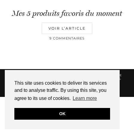
Mes 5 produits favoris du moment
VOIR L’ARTICLE
9 COMMENTAIRES
© 2026
HELLOTITOUNE
CONTACT
POLITIQUE DE
CONFIDENTIALITÉ
VUE DANS LA PRESSE
LIENS
This site uses cookies to deliver its services
AFFILIES
and to analyse traffic. By using this site, you
WEBSITE DESIGN BY
pipdig
agree to its use of cookies.
Learn more
OK