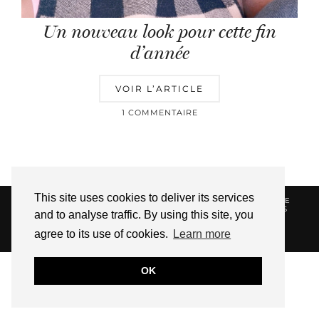
Un nouveau look pour cette fin
d’année
VOIR L’ARTICLE
1 COMMENTAIRE
This site uses cookies to deliver its services
© 2026
HELLOTITOUNE
CONTACT
POLITIQUE DE
CONFIDENTIALITÉ
VUE DANS LA PRESSE
LIENS
and to analyse traffic. By using this site, you
AFFILIES
agree to its use of cookies.
Learn more
WEBSITE DESIGN BY
pipdig
OK