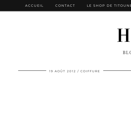
ACCUEIL
CONTACT
LE SHOP DE TITOUN
H
BL
19 AOÛT 2012
COIFFURE