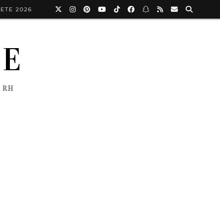
ETE 2026
NE
 RH