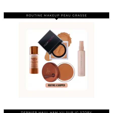
ROUTINE MAKEUP PEAU GRASSE
DERNIER HAUL H&M VU SUR IG STORY