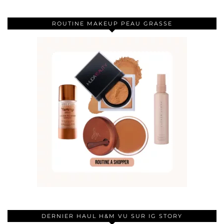
ROUTINE MAKEUP PEAU GRASSE
DERNIER HAUL H&M VU SUR IG STORY