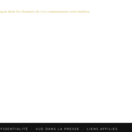
 façon dont les données de vos commentaires sont traitées
.
FIDENTIALITÉ
VUE DANS LA PRESSE
LIENS AFFILIES