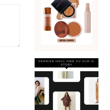
DERNIER HAUL H&M VU SUR IG
STORY