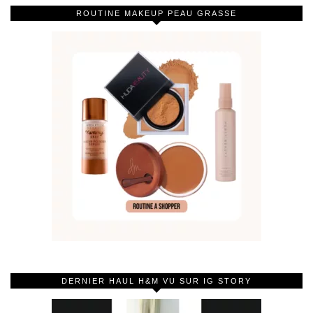
ROUTINE MAKEUP PEAU GRASSE
DERNIER HAUL H&M VU SUR IG STORY