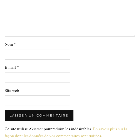
Nom
*
E-mail
*
Site web
Ce site utilise Akismet pour réduire les indésirables.
En savoir plus sur la
façon dont les données de vos commentaires sont traitées
.