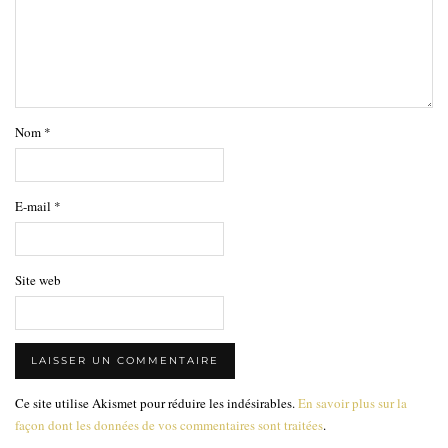
Nom
*
E-mail
*
Site web
Ce site utilise Akismet pour réduire les indésirables.
En savoir plus sur la
façon dont les données de vos commentaires sont traitées
.