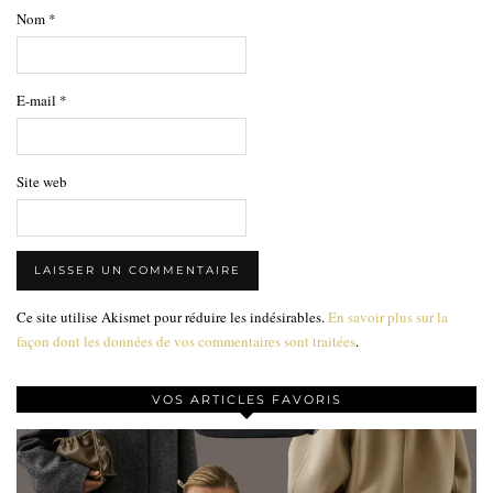
Nom
*
E-mail
*
Site web
Ce site utilise Akismet pour réduire les indésirables.
En savoir plus sur la
façon dont les données de vos commentaires sont traitées
.
VOS ARTICLES FAVORIS