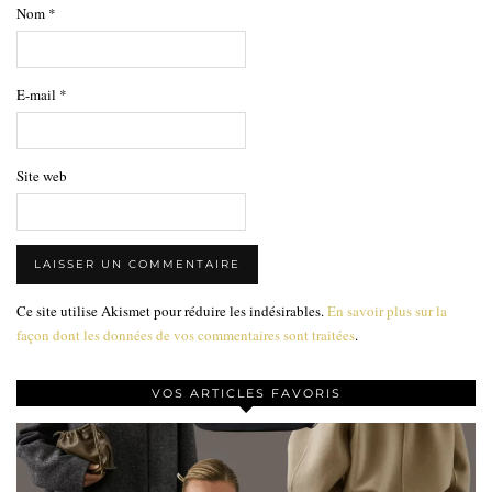
Nom
*
E-mail
*
Site web
Ce site utilise Akismet pour réduire les indésirables.
En savoir plus sur la
façon dont les données de vos commentaires sont traitées
.
VOS ARTICLES FAVORIS