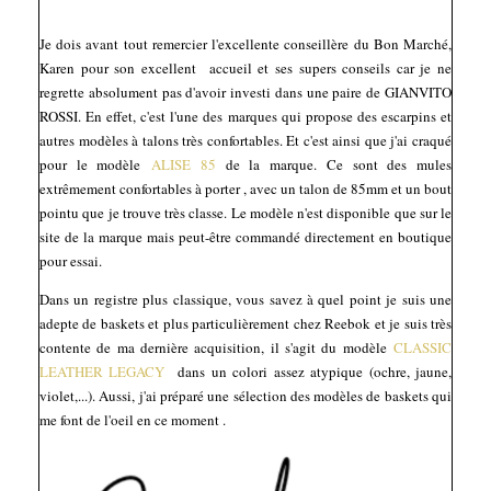
Je dois avant tout remercier l'excellente conseillère du Bon Marché,
Karen pour son excellent accueil et ses supers conseils car je ne
regrette absolument pas d'avoir investi dans une paire de GIANVITO
ROSSI. En effet, c'est l'une des marques qui propose des escarpins et
autres modèles à talons très confortables. Et c'est ainsi que j'ai craqué
pour le modèle
ALISE 85
de la marque. Ce sont des mules
extrêmement confortables à porter , avec un talon de 85mm et un bout
pointu que je trouve très classe. Le modèle n'est disponible que sur le
site de la marque mais peut-être commandé directement en boutique
pour essai.
Dans un registre plus classique, vous savez à quel point je suis une
adepte de baskets et plus particulièrement chez Reebok et je suis très
contente de ma dernière acquisition, il s'agit du modèle
CLASSIC
LEATHER LEGACY
dans un colori assez atypique (ochre, jaune,
violet,...). Aussi, j'ai préparé une sélection des modèles de baskets qui
me font de l'oeil en ce moment .