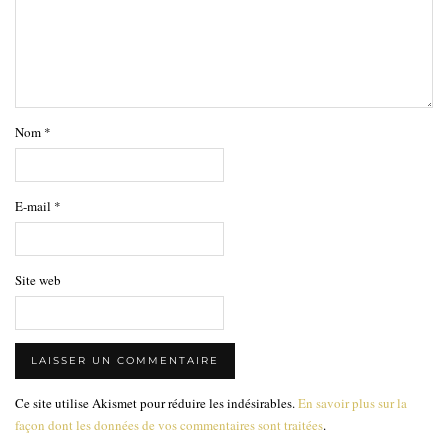
Nom
*
E-mail
*
Site web
Ce site utilise Akismet pour réduire les indésirables.
En savoir plus sur la
façon dont les données de vos commentaires sont traitées
.