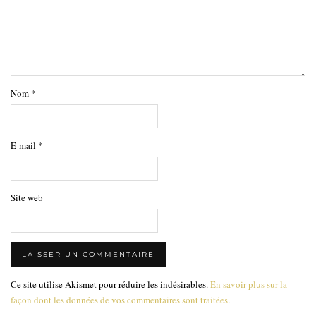
Nom
*
E-mail
*
Site web
Ce site utilise Akismet pour réduire les indésirables.
En savoir plus sur la
façon dont les données de vos commentaires sont traitées
.