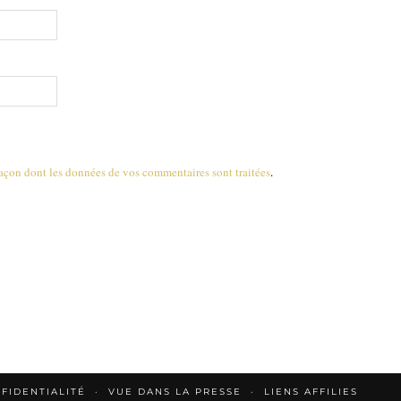
 façon dont les données de vos commentaires sont traitées
.
FIDENTIALITÉ
VUE DANS LA PRESSE
LIENS AFFILIES