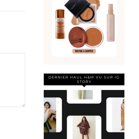
DERNIER HAUL H&M VU SUR IG
STORY