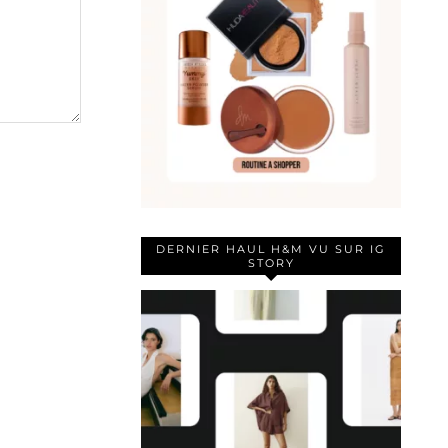
DERNIER HAUL H&M VU SUR IG
STORY