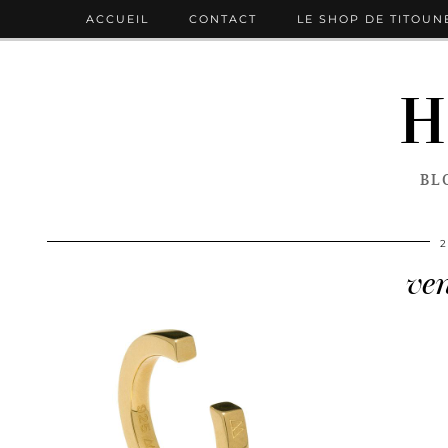
ACCUEIL
CONTACT
LE SHOP DE TITOUN
H
BL
2
ve