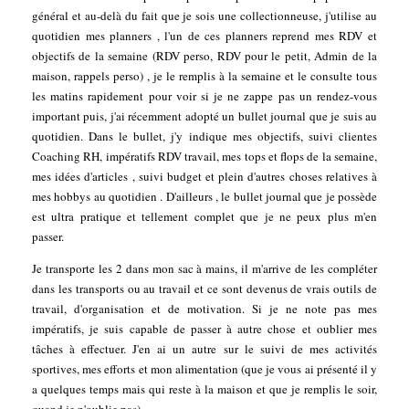
général et au-delà du fait que je sois une collectionneuse, j'utilise au
quotidien mes planners , l'un de ces planners reprend mes RDV et
objectifs de la semaine (RDV perso, RDV pour le petit, Admin de la
maison, rappels perso) , je le remplis à la semaine et le consulte tous
les matins rapidement pour voir si je ne zappe pas un rendez-vous
important puis, j'ai récemment adopté un bullet journal que je suis au
quotidien. Dans le bullet, j'y indique mes objectifs, suivi clientes
Coaching RH, impératifs RDV travail, mes tops et flops de la semaine,
mes idées d'articles , suivi budget et plein d'autres choses relatives à
mes hobbys au quotidien . D'ailleurs , le bullet journal que je possède
est ultra pratique et tellement complet que je ne peux plus m'en
passer.
Je transporte les 2 dans mon sac à mains, il m'arrive de les compléter
dans les transports ou au travail et ce sont devenus de vrais outils de
travail, d'organisation et de motivation. Si je ne note pas mes
impératifs, je suis capable de passer à autre chose et oublier mes
tâches à effectuer. J'en ai un autre sur le suivi de mes activités
sportives, mes efforts et mon alimentation (que je vous ai présenté il y
a quelques temps mais qui reste à la maison et que je remplis le soir,