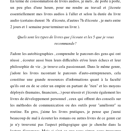
En terme de consommation de livres audios, je mets , de porte à porte,
un peu plus d'une heure, pour me rendre au travail et j'écoute
essentiellement mes livres audios à l'aller et selon la durée du livre
audio (certains durent 3h d'écoute, d'autres 7h d'écoute , je mets entre
2 jours et 1 semaine pour terminer un livre ).
Quels sont les types de livres que j'écoute et les 5 que je vous
recommande?
J'adore les autobiographies , comprendre le parcours des gens qui ont
réussi , écouter aussi bien leurs difficultés et/ou leurs échecs et leur
philosophie de vie , je trouve cela passionnant. Dans le même genre,
j'adore les livres racontant le parcours d'auto-entrepreneurs, cela
constitue une grande ressources d'informations quant à la faculté
qu'ils ont eu de se créer un empire en partant de "rien" et les moyens
déployés (humains, financiers,...) pour réussir et j'écoute également les
livres de développement personnel , ceux qui offrent des conseils sur
les méthodes de communication ou des outils pour "améliorer" sa
routine. En gros, j'aime les livres pratiques, je pense que j'aurai
beaucoup de mal à écouter les romans ou autres livres de ce genre car
je n'y trouverai pas l'aspect pédagogique que je cherche dans la
lecture d'ouvrages. Mais si c'est ce que vous aimez, vous trouverez