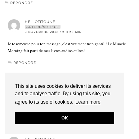
RÉPONDRE
HELLOTITOUNE
AUTEUR/AUTRICE
3 NOVEMBRE 2018 / 6 H 58 MIN
Je te remercie pour ton message, c’est vraiment trop gentil ! Le Miracle
Morning fait parti de mes livres audios cultes!
RÉPONDRE
DIALLO
This site uses cookies to deliver its services
2 NOVEMBRE 2018 / 7 H 53 MIN
and to analyse traffic. By using this site, you
C’est toujours un grand plaisir de te lire
agree to its use of cookies.
Learn more
ma belle
OK
RÉPONDRE