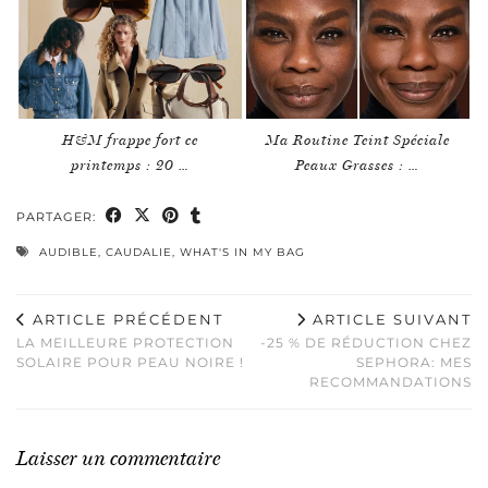
H&M frappe fort ce
Ma Routine Teint Spéciale
printemps : 20 …
Peaux Grasses : …
PARTAGER:
AUDIBLE
,
CAUDALIE
,
WHAT'S IN MY BAG
ARTICLE PRÉCÉDENT
ARTICLE SUIVANT
LA MEILLEURE PROTECTION
-25 % DE RÉDUCTION CHEZ
SOLAIRE POUR PEAU NOIRE !
SEPHORA: MES
RECOMMANDATIONS
Laisser un commentaire