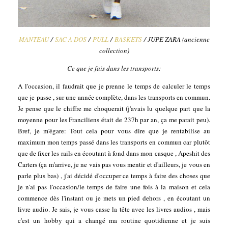
MANTEAU
/
SAC A DOS
/
PULL
/
BASKETS
/ JUPE ZARA (ancienne
collection)
Ce que je fais dans les transports:
A l'occasion, il faudrait que je prenne le temps de calculer le temps
que je passe , sur une année complète, dans les transports en commun.
Je pense que le chiffre me choquerait (j'avais lu quelque part que la
moyenne pour les Franciliens était de 237h par an, ça me parait peu).
Bref, je m'égare: Tout cela pour vous dire que je rentabilise au
maximum mon temps passé dans les transports en commun car plutôt
que de fixer les rails en écoutant à fond dans mon casque , Apeshit des
Carters (ça m'arrive, je ne vais pas vous mentir et d'ailleurs, je vous en
parle plus bas) , j'ai décidé d'occuper ce temps à faire des choses que
je n'ai pas l'occasion/le temps de faire une fois à la maison et cela
commence dès l'instant ou je mets un pied dehors , en écoutant un
livre audio. Je sais, je vous casse la tête avec les livres audios , mais
c'est un hobby qui a changé ma routine quotidienne et je suis