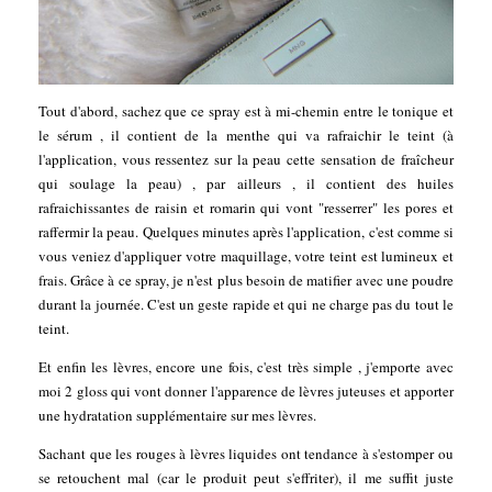
Tout d'abord, sachez que ce spray est à mi-chemin entre le tonique et
le sérum , il contient de la menthe qui va rafraichir le teint (à
l'application, vous ressentez sur la peau cette sensation de fraîcheur
qui soulage la peau) , par ailleurs , il contient des huiles
rafraichissantes de raisin et romarin qui vont "resserrer" les pores et
raffermir la peau. Quelques minutes après l'application, c'est comme si
vous veniez d'appliquer votre maquillage, votre teint est lumineux et
frais. Grâce à ce spray, je n'est plus besoin de matifier avec une poudre
durant la journée. C'est un geste rapide et qui ne charge pas du tout le
teint.
Et enfin les lèvres, encore une fois, c'est très simple , j'emporte avec
moi 2 gloss qui vont donner l'apparence de lèvres juteuses et apporter
une hydratation supplémentaire sur mes lèvres.
Sachant que les rouges à lèvres liquides ont tendance à s'estomper ou
se retouchent mal (car le produit peut s'effriter), il me suffit juste