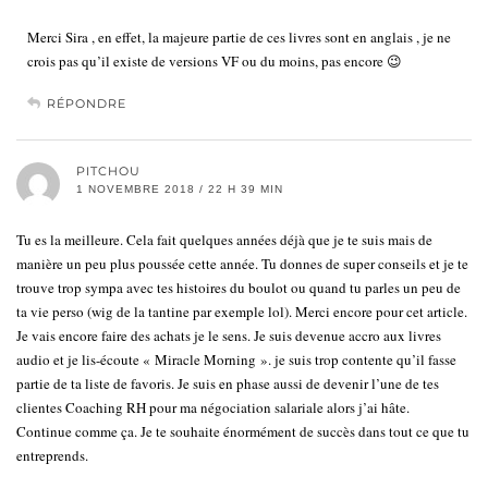
Merci Sira , en effet, la majeure partie de ces livres sont en anglais , je ne
crois pas qu’il existe de versions VF ou du moins, pas encore 😉
RÉPONDRE
PITCHOU
1 NOVEMBRE 2018 / 22 H 39 MIN
Tu es la meilleure. Cela fait quelques années déjà que je te suis mais de
manière un peu plus poussée cette année. Tu donnes de super conseils et je te
trouve trop sympa avec tes histoires du boulot ou quand tu parles un peu de
ta vie perso (wig de la tantine par exemple lol). Merci encore pour cet article.
Je vais encore faire des achats je le sens. Je suis devenue accro aux livres
audio et je lis-écoute « Miracle Morning ». je suis trop contente qu’il fasse
partie de ta liste de favoris. Je suis en phase aussi de devenir l’une de tes
clientes Coaching RH pour ma négociation salariale alors j’ai hâte.
Continue comme ça. Je te souhaite énormément de succès dans tout ce que tu
entreprends.