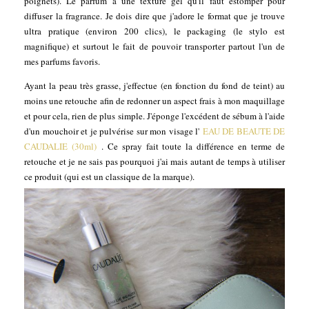
poignets). Le parfum a une texture gel qu'il faut estomper pour
diffuser la fragrance. Je dois dire que j'adore le format que je trouve
ultra pratique (environ 200 clics), le packaging (le stylo est
magnifique) et surtout le fait de pouvoir transporter partout l'un de
mes parfums favoris.
Ayant la peau très grasse, j'effectue (en fonction du fond de teint) au
moins une retouche afin de redonner un aspect frais à mon maquillage
et pour cela, rien de plus simple. J'éponge l'excédent de sébum à l'aide
d'un mouchoir et je pulvérise sur mon visage l'
EAU DE BEAUTE DE
CAUDALIE (30ml)
. Ce spray fait toute la différence en terme de
retouche et je ne sais pas pourquoi j'ai mais autant de temps à utiliser
ce produit (qui est un classique de la marque).