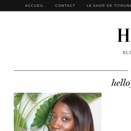
ACCUEIL
CONTACT
LE SHOP DE TITOUN
H
BL
hell