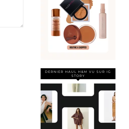
DERNIER HAUL H&M VU SUR IG
STORY