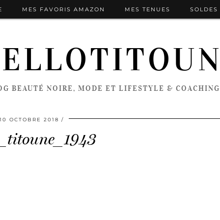
E
MES FAVORIS AMAZON
MES TENUES
SOLDES 
ELLOTITOU
OG BEAUTÉ NOIRE, MODE ET LIFESTYLE & COACHING
10 OCTOBRE 2018
o_titoune_1943