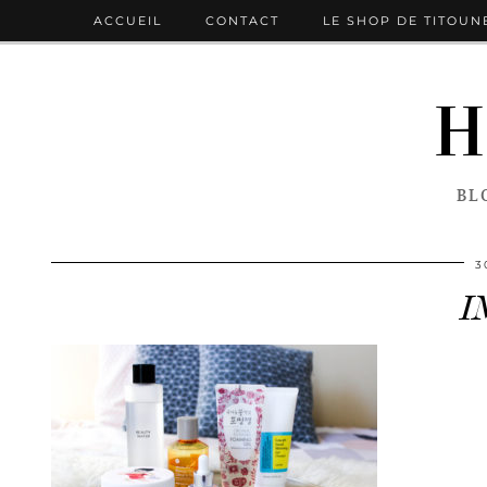
ACCUEIL
CONTACT
LE SHOP DE TITOUN
H
BL
3
I