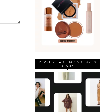
DERNIER HAUL H&M VU SUR IG
STORY