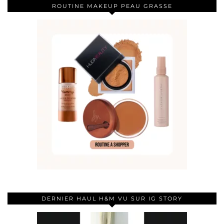
ROUTINE MAKEUP PEAU GRASSE
DERNIER HAUL H&M VU SUR IG STORY