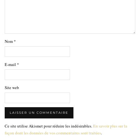
Nom
*
E-mail
*
Site web
Ce site utilise Akismet pour réduire les indésirables.
En savoir plus sur la
façon dont les données de vos commentaires sont traitées
.