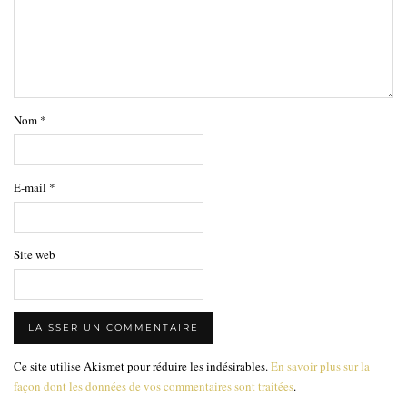
Nom
*
E-mail
*
Site web
Ce site utilise Akismet pour réduire les indésirables.
En savoir plus sur la
façon dont les données de vos commentaires sont traitées
.