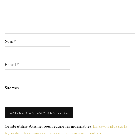
Nom
*
E-mail
*
Site web
Ce site utilise Akismet pour réduire les indésirables.
En savoir plus sur la
façon dont les données de vos commentaires sont traitées
.