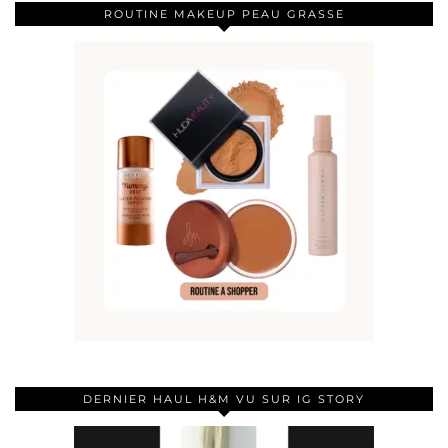
ROUTINE MAKEUP PEAU GRASSE
DERNIER HAUL H&M VU SUR IG STORY