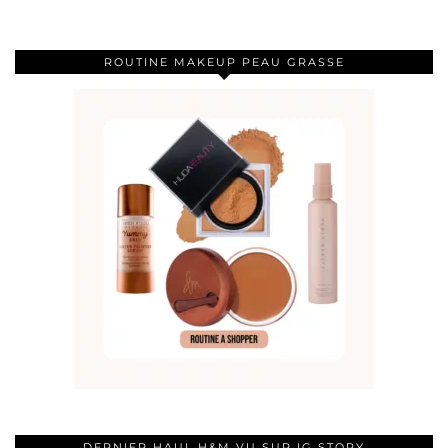
ROUTINE MAKEUP PEAU GRASSE
DERNIER HAUL H&M VU SUR IG STORY