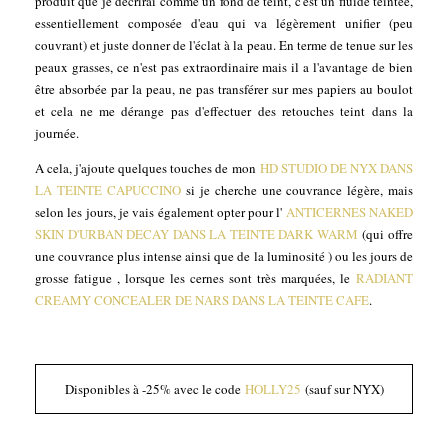
produit que je décrirai comme un fond de teint, c'est un fluide teintée,
essentiellement composée d'eau qui va légèrement unifier (peu
couvrant) et juste donner de l'éclat à la peau. En terme de tenue sur les
peaux grasses, ce n'est pas extraordinaire mais il a l'avantage de bien
être absorbée par la peau, ne pas transférer sur mes papiers au boulot
et cela ne me dérange pas d'effectuer des retouches teint dans la
journée.
A cela, j'ajoute quelques touches de mon
HD STUDIO DE NYX DANS
LA TEINTE CAPUCCINO
si je cherche une couvrance légère, mais
selon les jours, je vais également opter pour l'
ANTICERNES NAKED
SKIN D'URBAN DECAY DANS LA TEINTE DARK WARM
(qui offre
une couvrance plus intense ainsi que de la luminosité ) ou les jours de
grosse fatigue , lorsque les cernes sont très marquées, le
RADIANT
CREAMY CONCEALER DE NARS DANS LA TEINTE CAFE
.
Disponibles à -25% avec le code
HOLLY25
(sauf sur NYX)