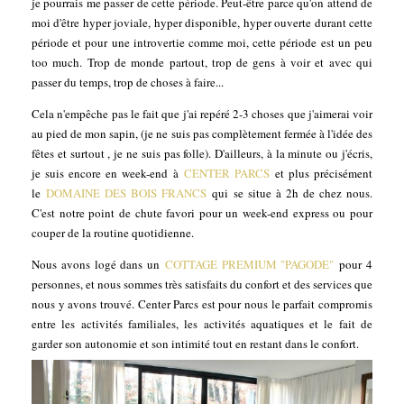
je pourrais me passer de cette période. Peut-être parce qu'on attend de
moi d'être hyper joviale, hyper disponible, hyper ouverte durant cette
période et pour une introvertie comme moi, cette période est un peu
too much. Trop de monde partout, trop de gens à voir et avec qui
passer du temps, trop de choses à faire...
Cela n'empêche pas le fait que j'ai repéré 2-3 choses que j'aimerai voir
au pied de mon sapin, (je ne suis pas complètement fermée à l'idée des
fêtes et surtout , je ne suis pas folle). D'ailleurs, à la minute ou j'écris,
je suis encore en week-end à
CENTER PARCS
et plus précisément
le
DOMAINE DES BOIS FRANCS
qui se situe à 2h de chez nous.
C'est notre point de chute favori pour un week-end express ou pour
couper de la routine quotidienne.
Nous avons logé dans un
COTTAGE PREMIUM "PAGODE"
pour 4
personnes, et nous sommes très satisfaits du confort et des services que
nous y avons trouvé. Center Parcs est pour nous le parfait compromis
entre les activités familiales, les activités aquatiques et le fait de
garder son autonomie et son intimité tout en restant dans le confort.