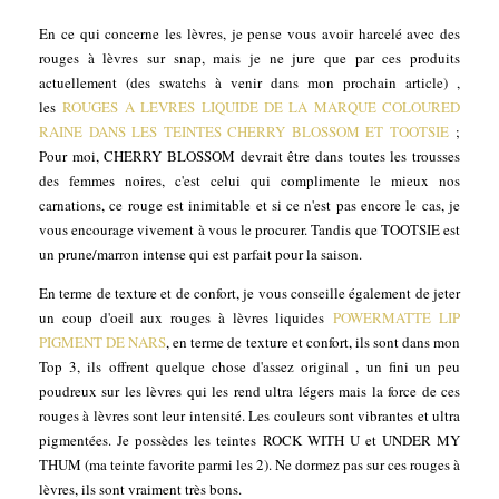
En ce qui concerne les lèvres, je pense vous avoir harcelé avec des
rouges à lèvres sur snap, mais je ne jure que par ces produits
actuellement (des swatchs à venir dans mon prochain article) ,
les
ROUGES A LEVRES LIQUIDE DE LA MARQUE COLOURED
RAINE DANS LES TEINTES CHERRY BLOSSOM ET TOOTSIE
;
Pour moi, CHERRY BLOSSOM devrait être dans toutes les trousses
des femmes noires, c'est celui qui complimente le mieux nos
carnations, ce rouge est inimitable et si ce n'est pas encore le cas, je
vous encourage vivement à vous le procurer. Tandis que TOOTSIE est
un prune/marron intense qui est parfait pour la saison.
En terme de texture et de confort, je vous conseille également de jeter
un coup d'oeil aux rouges à lèvres liquides
POWERMATTE LIP
PIGMENT DE NARS
, en terme de texture et confort, ils sont dans mon
Top 3, ils offrent quelque chose d'assez original , un fini un peu
poudreux sur les lèvres qui les rend ultra légers mais la force de ces
rouges à lèvres sont leur intensité. Les couleurs sont vibrantes et ultra
pigmentées. Je possèdes les teintes ROCK WITH U et UNDER MY
THUM (ma teinte favorite parmi les 2). Ne dormez pas sur ces rouges à
lèvres, ils sont vraiment très bons.