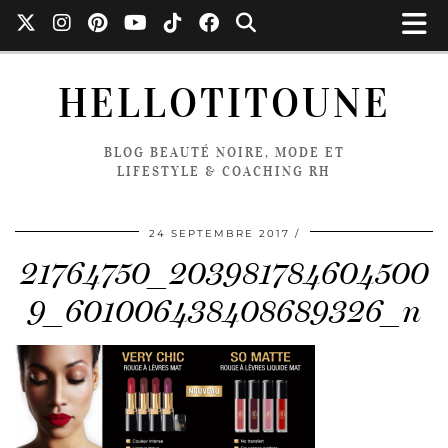
HELLOTITOUNE
BLOG BEAUTÉ NOIRE, MODE ET
LIFESTYLE & COACHING RH
24 SEPTEMBRE 2017
21764750_203981784604500
9_601006438408689326_n