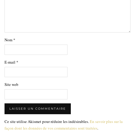
Nom
*
E-mail
*
Site web
Ce site utilise Akismet pour réduire les indésirables.
En savoir plus sur la
façon dont les données de vos commentaires sont traitées
.