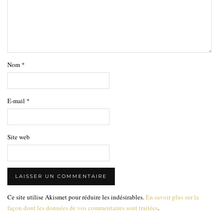
Nom
*
E-mail
*
Site web
Ce site utilise Akismet pour réduire les indésirables.
En savoir plus sur la
façon dont les données de vos commentaires sont traitées
.