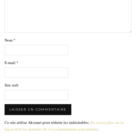
Nom
*
E-mail
*
Site web
Ce site utilise Akismet pour réduire les indésirables.
En savoir plus sur la
façon dont les données de vos commentaires sont traitées
.